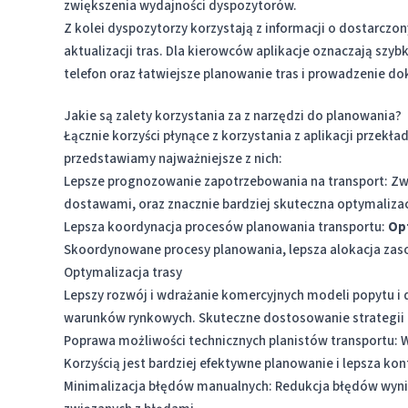
zwiększenia wydajności dyspozytorów.
Z kolei dyspozytorzy korzystają z informacji o dostarczo
aktualizacji tras. Dla kierowców aplikacje oznaczają szy
telefon oraz łatwiejsze planowanie tras i prowadzenie do
Jakie są zalety korzystania za z narzędzi do planowania?
Łącznie korzyści płynące z korzystania z aplikacji przekł
przedstawiamy najważniejsze z nich:
Lepsze prognozowanie zapotrzebowania na transport: Zwi
dostawami, oraz znacznie bardziej skuteczna optymalizac
Lepsza koordynacja procesów planowania transportu:
Opt
Skoordynowane procesy planowania, lepsza alokacja zas
Optymalizacja trasy
Lepszy rozwój i wdrażanie komercyjnych modeli popytu i 
warunków rynkowych. Skuteczne dostosowanie strategii dy
Poprawa możliwości technicznych planistów transportu: 
Korzyścią jest bardziej efektywne planowanie i lepsza ko
Minimalizacja błędów manualnych: Redukcja błędów wynika