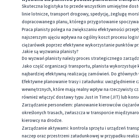
Skuteczna logistyka to przede wszystkim umiejętne dosto
linie lotnicze, transport drogowy, spedycję, żeglugę mo
dopracowanego planu, którego przygotowanie spoczywa 
Praca planisty polega na zwiększaniu efektywności przep
najszerszym ujęciu wpływa na ogólny koszt procesu logis
ciężarówek poprzez efektywne wykorzystanie punktów p
Jakie są wyzwania planisty?
Do wyzwań planisty należy proces strategicznego zarząd
Jako część organizacji transportu, planista wykorzystuje
najbardziej efektywną realizację zamówień. Do głównych 
Efektywne planowanie trasy i załadunku: uwzględnienie c
wewnętrznych, które mają realny wpływ na rzeczywisty cza
również włączyć dostawy typu Just in Time (JIT) lub kon
Zarządzanie personelem: planowanie kierowców ciężarówe
określonych trasach, zwłaszcza w transporcie międzyna
kierowcy na drodze.
Zarządzanie aktywami: kontrola sprzętu i urządzeń trans
naczep oraz przestrzeni załadunkowej w przypadku realiza