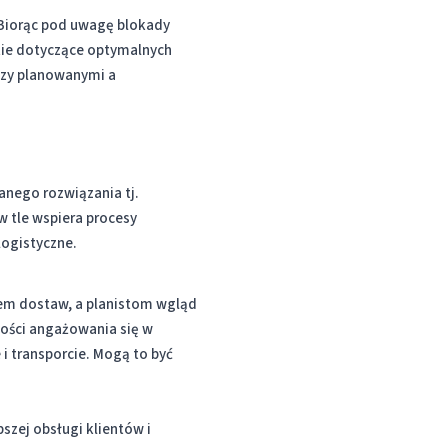
. Biorąc pod uwagę blokady
stie dotyczące optymalnych
dzy planowanymi a
anego rozwiązania tj.
w tle wspiera procesy
logistyczne.
sem dostaw, a planistom wgląd
ności angażowania się w
i transporcie. Mogą to być
zej obsługi klientów i