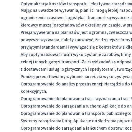
Optymalizacja kosztów transportu i efektywne zarządzan
Mając na uwadze te wyzwania, planiści mogą lepiej mapo
ograniczenia czasowe. Logistyka i transport są wysoce 
kierowcy muszą je rozładować w określonym czasie, w pr
Presja wywierana na planistów jest ogromna, zwłaszcza w
powyższe wyzwania, należy zauważyć, że dzisiejsze firmy
przyjętymi standardami i wywiązać się z kontraktów z kli
Aby zoptymalizować ilość i wykorzystanie zasobów, firmy k
celnej i innych gałęzi transport. Za część zadań są odpowi
z dostawcami usług logistycznych i spedytorami, tworząc
Poniżej przedstawiamy wybrane narzędzia wykorzystywan
Oprogramowanie do analizy przestrzennej: Narzędzia do t
korekcyjnych.
Oprogramowanie do planowania tras i wyznaczania tras: 
Oprogramowanie do zarządzania ruchem: Aplikacje do anal
Oprogramowanie do planowania transportu publicznego:
Systemy zarządzania flotą: Aplikacje do śledzenia pojaz
Oprogramowanie do zarządzania łańcuchem dostaw: Rozwią