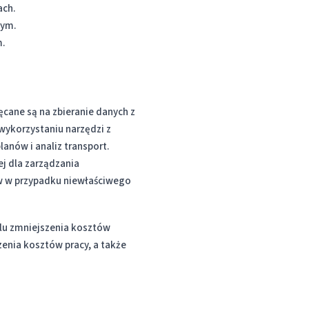
ach.
nym.
m.
ęcane są na zbieranie danych z
wykorzystaniu narzędzi z
lanów i analiz transport.
j dla zarządzania
rów w przypadku niewłaściwego
elu zmniejszenia kosztów
zenia kosztów pracy, a także