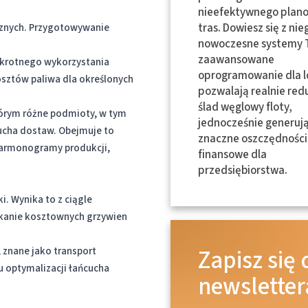
nieefektywnego plan
tras. Dowiesz się z nie
ycznych. Przygotowywanie
nowoczesne systemy 
zaawansowane
okrotnego wykorzystania
oprogramowanie dla lo
sztów paliwa dla określonych
pozwalają realnie re
ślad węglowy floty,
tórym różne podmioty, w tym
jednocześnie generuj
cucha dostaw. Obejmuje to
znaczne oszczędności
 harmonogramy produkcji,
finansowe dla
przedsiębiorstwa.
i. Wynika to z ciągle
nikanie kosztownych grzywien
Zapisz się 
 znane jako transport
u optymalizacji łańcucha
newsletter