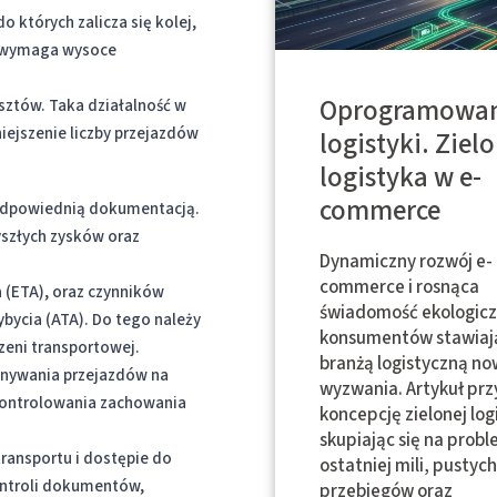
których zalicza się kolej,
ów wymaga wysoce
Oprogramowan
sztów. Taka działalność w
iejszenie liczby przejazdów
logistyki. Ziel
logistyka w e-
commerce
 odpowiednią dokumentacją.
yszłych zysków oraz
Dynamiczny rozwój e-
commerce i rosnąca
 (ETA), oraz czynników
świadomość ekologic
bycia (ATA). Do tego należy
konsumentów stawiaj
zeni transportowej.
branżą logistyczną n
onywania przejazdów na
wyzwania. Artykuł prz
kontrolowania zachowania
koncepcję zielonej logi
skupiając się na prob
ransportu i dostępie do
ostatniej mili, pustych
kontroli dokumentów,
przebiegów oraz