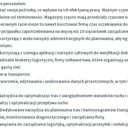
ie personelem
wać swoje potrzeby, co wpływa na ich efektywną pracę. Ważnym czyn
zależne od terminowości. Magazyny często mają przedziały czasowe 
zeciwnym razie może to nawet kosztować firmę czas oczekiwania do
 przypadku zapotrzebowania na więcej niż 10 ciężarówek zarządzane
 korzystają z wielu narzędzi administracyjnych do planowania, aby 
entami.
orzystają z szeregu aplikacji i narzędzi cyfrowych do weryfikacji d
edzialni brokerzy logistyczni, firmy software’owe, które organizują u
 gęstą sieć.
e w transporcie:
worzenia, edytowania i analizowania danych przestrzennych, w tym 
Narzędzia do optymalizacji tras z uwzględnieniem warunków ruchu i 
izy i optymalizacji przepływu ruchu.
 Dedykowane narzędzia do planowania tras i harmonogramów transp
dów, monitorowania diagnostycznego i zarządzania flotą.
zania do zarządzania logistyką, optymalizacji przesyłek i redukcj