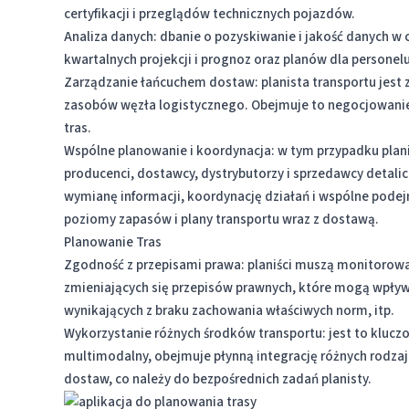
certyfikacji i przeglądów technicznych pojazdów.
Analiza danych: dbanie o pozyskiwanie i jakość danych w 
kwartalnych projekcji i prognoz oraz planów dla persone
Zarządzanie łańcuchem dostaw: planista transportu jest
zasobów węzła logistycznego. Obejmuje to negocjowanie 
tras.
Wspólne planowanie i koordynacja: w tym przypadku pla
producenci, dostawcy, dystrybutorzy i sprzedawcy detalic
wymianę informacji, koordynację działań i wspólne podej
poziomy zapasów i plany transportu wraz z dostawą.
Planowanie Tras
Zgodność z przepisami prawa: planiści muszą monitorować 
zmieniających się przepisów prawnych, które mogą wpływa
wynikających z braku zachowania właściwych norm, itp.
Wykorzystanie różnych środków transportu: jest to kluc
multimodalny, obejmuje płynną integrację różnych rodzajó
dostaw, co należy do bezpośrednich zadań planisty.