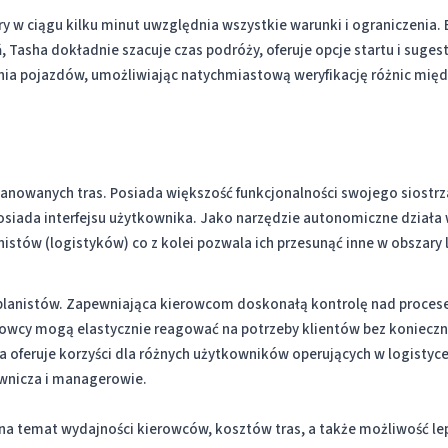
ry w ciągu kilku minut uwzględnia wszystkie warunki i ograniczenia
ń, Tasha dokładnie szacuje czas podróży, oferuje opcje startu i suge
enia pojazdów, umożliwiając natychmiastową weryfikację różnic mię
planowanych tras. Posiada większość funkcjonalności swojego siostrz
 posiada interfejsu użytkownika. Jako narzędzie autonomiczne działa 
anistów (logistyków) co z kolei pozwala ich przesunąć inne w obszary 
la planistów. Zapewniająca kierowcom doskonałą kontrolę nad proce
kierowcy mogą elastycznie reagować na potrzeby klientów bez koniecz
a oferuje korzyści dla różnych użytkowników operujących w logistyce 
ownicza i managerowie.
 temat wydajności kierowców, kosztów tras, a także możliwość leps