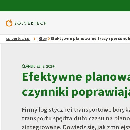
solvertech.pl
Blog
Efektywne planowanie trasy i personel
ČLÁNEK 23. 2. 2024
Efektywne planowan
Tasha
F
czynniki poprawia
Aplikacja do planowania wysyłek
Aplikacja mobil
dla dyspozytorów.
dyspo
Firmy logistyczne i transportowe boryka
transportu spędza dużo czasu na planow
zintegrowane. Dowiedz się, jak zmniej