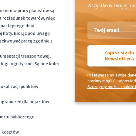
Wszystko w Twojej poc
nikiem w pracy planistów są
na rozładunek towarów, więc
 następnego dnia.
j floty. Biorąc pod uwagę
egzekwować pracę zgodnie z
Zapisz się do
okumentacji transportowej,
Newslettera
sługi logistyczne. Są one kolei
Przetwarzamy Twoje dan
abyśmy mogli Ci odpowied
lokalizacji punktów
Szczegóły można znaleźć t
ograniczeń dla pojazdów.
ortu publicznego.
i kosztów.