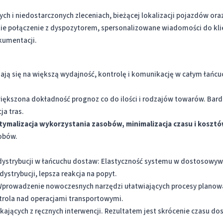
nych i niedostarczonych zleceniach, bieżącej lokalizacji pojazdów o
bkie połączenie z dyspozytorem, spersonalizowane wiadomości do kli
kumentacji.
adają się na większą wydajność, kontrolę i komunikację w całym łańc
ększona dokładność prognoz co do ilości i rodzajów towarów. Bard
ja tras.
ymalizacja wykorzystania zasobów, minimalizacja czasu i kosztó
obów.
dystrybucji w łańcuchu dostaw: Elastyczność systemu w dostosowywa
strybucji, lepsza reakcja na popyt.
Wprowadzenie nowoczesnych narzędzi ułatwiających procesy planowa
ntrola nad operacjami transportowymi.
jących z ręcznych interwencji. Rezultatem jest skrócenie czasu do