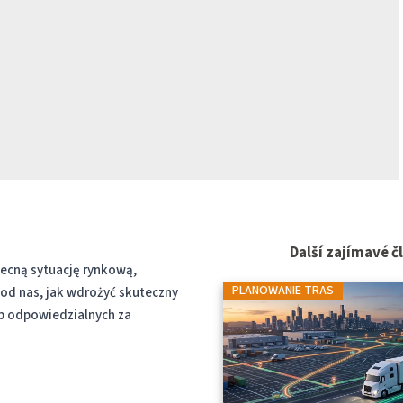
Další zajímavé č
ecną sytuację rynkową,
PLANOWANIE TRAS
 od nas, jak wdrożyć skuteczny
b odpowiedzialnych za