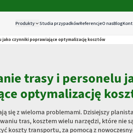
Produkty
Studia przypadków
Referencje
O nas
Blog
Kont
u jako czynniki poprawiające optymalizację kosztów
ie trasy i personelu j
reya
Triss
Ki
jące optymalizację kos
na dla kierowców i
Moduł transportowy dla
Ciągła, niezw
zytorów.
systemów informacyjnych lub e-
optymalizac
sklepów.
ją się z wieloma problemami. Dzisiejszy planist
aniu tras, kosztem wielu narzędzi, które nie s
szyć koszty transportu, za pomocą z nowoczesn