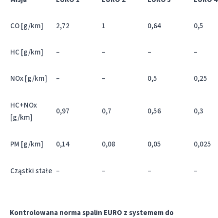
CO [g/km]
2,72
1
0,64
0,5
HC [g/km]
–
–
–
–
NOx [g/km]
–
–
0,5
0,25
HC+NOx
0,97
0,7
0,56
0,3
[g/km]
PM [g/km]
0,14
0,08
0,05
0,025
Cząstki stałe
–
–
–
–
Kontrolowana norma spalin EURO z systemem do