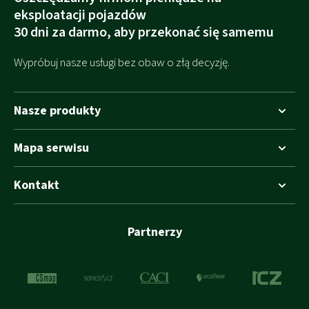
eksploatacji pojazdów
30 dni za darmo, aby przekonać się samemu
Wypróbuj nasze usługi bez obaw o złą decyzję.
Nasze produkty
Planowanie tras
Mapa serwisu
Tasha
Strona główna
Kira
Kontakt
Produkty
Freya
FAQ
Solvertech Sp. z o.o.
Triss
ul. Adama Mickiewicza 37/58
Studia przypadków
Partnerzy
01-625 Warszawa
Analizy
Referencje
Polska
Blog
Analiza potrzeb i wydajności transportu
www.solvertech.pl
O nas
+48 531 983 664
Informacje o ochronie danych osobowych
info@solvertech.pl