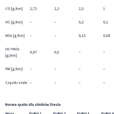
CO [g/km]
2,72
2,2
2,3
1
HC [g/km]
–
–
0,2
0,1
NOx [g/km]
–
–
0,15
0,08
HC+NOx
0,97
0,5
–
–
[g/km]
PM [g/km]
–
–
–
–
Cząstki stałe
–
–
–
–
Norma spalin dla silników Diesla
Misja
EURO 1
EURO 2
EURO 3
EURO 4